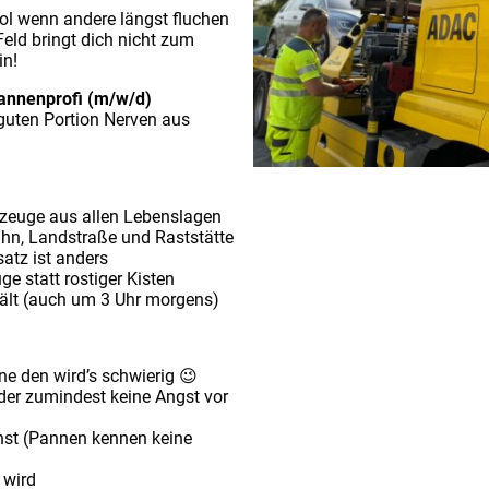
ool wenn andere längst fluchen
Feld bringt dich nicht zum
in!
annenprofi (m/w/d)
guten Portion Nerven aus
rzeuge aus allen Lebenslagen
ahn, Landstraße und Raststätte
atz ist anders
 statt rostiger Kisten
lt (auch um 3 Uhr morgens)
e den wird’s schwierig 😉
der zumindest keine Angst vor
enst (Pannen kennen keine
 wird