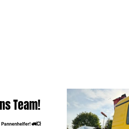
ns Team!
 Pannenhelfer! 🚛💥