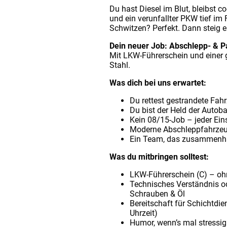
Du hast Diesel im Blut, bleibst c
und ein verunfallter PKW tief im 
Schwitzen? Perfekt. Dann steig e
Dein neuer Job: Abschlepp- & P
Mit LKW-Führerschein und einer 
Stahl.
Was dich bei uns erwartet:
Du rettest gestrandete Fah
Du bist der Held der Autob
Kein 08/15-Job – jeder Eins
Moderne Abschleppfahrzeuge
Ein Team, das zusammenhä
Was du mitbringen solltest:
LKW-Führerschein (C) – ohn
Technisches Verständnis o
Schrauben & Öl
Bereitschaft für Schichtdi
Uhrzeit)
Humor, wenn’s mal stressig