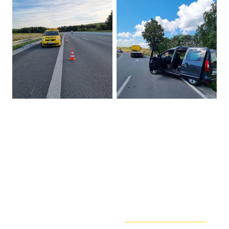
ASF Bayreuth GmbH
Notdienst 24 h / 365 Tage im Jahr
Mo - Fr:
Dr.-Hans-Frisch-Str. 7
Öffnungszeiten Büro,
95448 Bayreuth
08:00 Uhr - 12:00 Uhr
13:00 Uhr - 17:00 Uhr
24h-Notruf: +49 921 990 991 0
Büro: +49 921 990 991 11
bayreuth@asf.email
Datenschutzerklärung