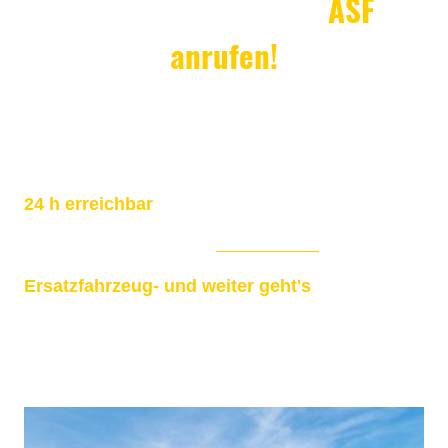
Panne oder Unfall?
ASF
anrufen!
Egal ob Fahrrad, Motorrad, PKW oder LKW - wir sind 365 Tage im Jahr für
Sie da.
24 h erreichbar
Wir sind 24 h für Ihre Notfälle unter
+49 921 990 991 0
erreichbar.
Ersatzfahrzeug- und weiter geht's
Sie hatten eine Panne oder einen Unfall und brauchen ein Ersatzfahrzeug?
Kein Problem, bei uns können sie 24 h / 7 Tage die Woche Fahrzeuge
anmieten.